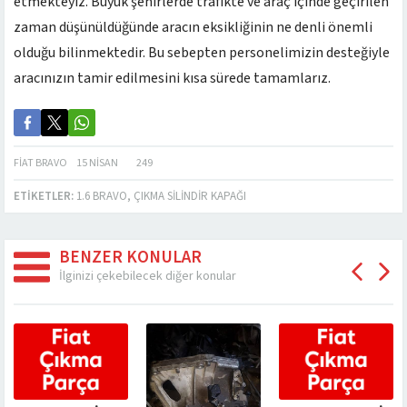
etmekteyiz. Büyük şehirlerde trafikte ve araç içinde geçirilen
zaman düşünüldüğünde aracın eksikliğinin ne denli önemli
olduğu bilinmektedir. Bu sebepten personelimizin desteğiyle
aracınızın tamir edilmesini kısa sürede tamamlarız.
FIAT BRAVO
15 NISAN
249
ETIKETLER:
1.6 BRAVO
,
ÇIKMA SILINDIR KAPAĞI
BENZER KONULAR
İlginizi çekebilecek diğer konular