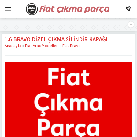
1.6 BRAVO DIZEL ÇIKMA SILINDIR KAPAĞI
Anasayfa
»
Fiat Araç Modelleri
»
Fiat Bravo