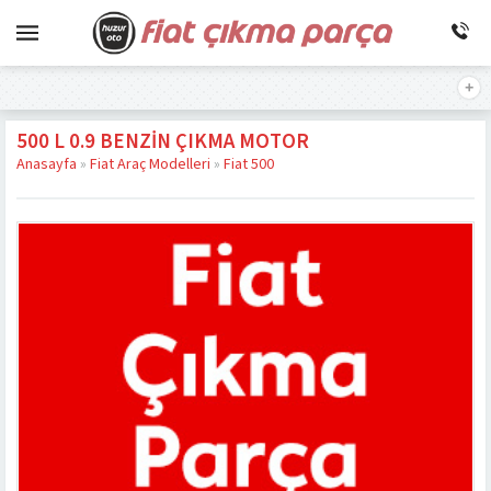
500 L 0.9 BENZIN ÇIKMA MOTOR
Anasayfa
»
Fiat Araç Modelleri
»
Fiat 500