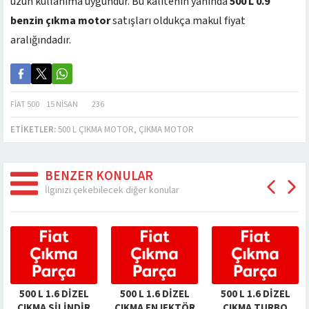
uzun kullanıma uygundur. Bu kalitenin yanında
500 L 0.9
benzin çıkma motor
satışları oldukça makul fiyat
aralığındadır.
FIAT 500
15 NISAN
236
ETIKETLER:
500 L ÇIKMA MOTOR
,
ÇIKMA MOTOR
BENZER KONULAR
İlginizi çekebilecek diğer konular
500 L 1.6 DIZEL
500 L 1.6 DIZEL
500 L 1.6 DIZEL
ÇIKMA SILINDIR
ÇIKMA ENJEKTÖR
ÇIKMA TURBO