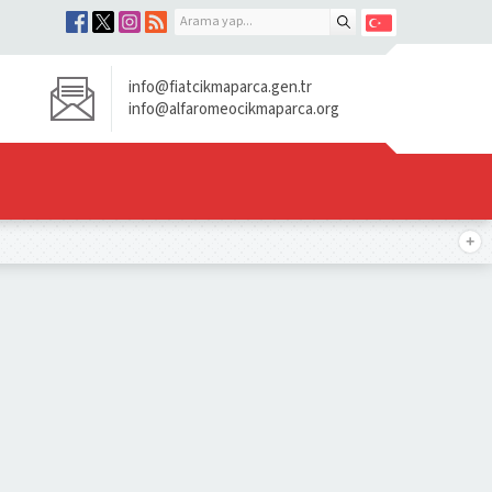
info@fiatcikmaparca.gen.tr
info@alfaromeocikmaparca.org