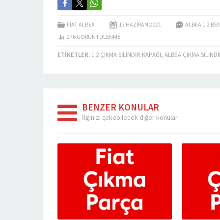
FIAT ALBEA
13 HAZIRAN
2021
ALBEA 1.2 BEN
276
GÖRÜNTÜLENME
ETIKETLER:
1.2 ÇIKMA SILINDIR KAPAĞI
,
ALBEA ÇIKMA SILIND
BENZER KONULAR
İlginizi çekebilecek diğer konular