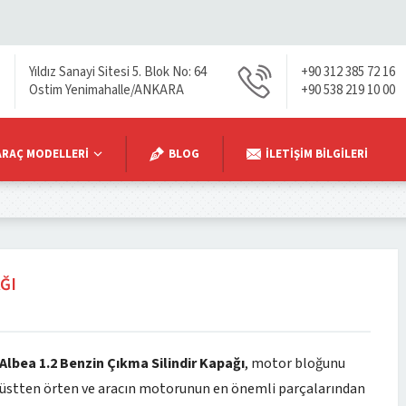
Yıldız Sanayi Sitesi 5. Blok No: 64
+90 312 385 72 16
Ostim Yenimahalle/ANKARA
+90 538 219 10 00
ARAÇ MODELLERI
BLOG
İLETIŞIM BILGILERI
ĞI
Albea 1.2 Benzin Çıkma Silindir Kapağı
, motor bloğunu
üstten örten ve aracın motorunun en önemli parçalarından