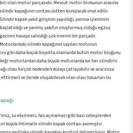
biri olan motor parçasıdır. Mevcut motor blokunun arasına
silindir kapağının contası üstten konularak imal edilir.
Silindir kapak yakıt girişinin yapıldığı, yanma işleminin
başlatıldığı ve yanmış yakıtın oluşturmuş olduğu egzoz
gazının havaya salındığı çok önemli bir parçadır.
Motorlardaki silindir kapağının sayıları motorun
ru gibi daha küçük boyutta olanlarda bütün motor bloğunu
 dieğr motorlardan daha büyük motorlarda ise her silindirin
pağı olası birçok nedenden dolayı çatlayabilir ve aracınıza
 ettirmeli ve ileride oluşabilecek olan olası hasarları bu
Kapağı
miz, su eksilmesi, fan açmaması gibi bazı sebeplerden
ın büyük ihtimalle silindir kapak contası yanmıştır.
varsa mutlaka silindir kapağını kontrol iletmelisiniz. Motor