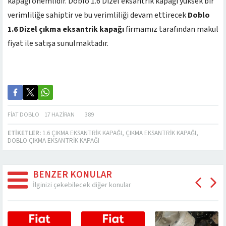
kapağı önemlidir. Doblo 1.6 Dizel eksantrik kapağı yüksek bir
verimliliğe sahiptir ve bu verimliliği devam ettirecek
Doblo
1.6 Dizel çıkma eksantrik kapağı
firmamız tarafından makul
fiyat ile satışa sunulmaktadır.
FIAT DOBLO
17 HAZIRAN
389
ETIKETLER:
1.6 ÇIKMA EKSANTRIK KAPAĞI
,
ÇIKMA EKSANTRIK KAPAĞI
,
DOBLO ÇIKMA EKSANTRIK KAPAĞI
BENZER KONULAR
İlginizi çekebilecek diğer konular