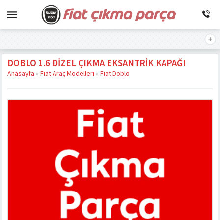
DOBLO 1.6 DIZEL ÇIKMA EKSANTRIK KAPAĞI
Anasayfa
»
Fiat Araç Modelleri
»
Fiat Doblo