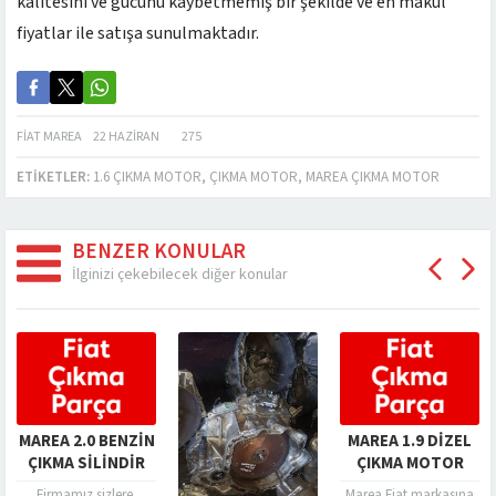
kalitesini ve gücünü kaybetmemiş bir şekilde ve en makul
fiyatlar ile satışa sunulmaktadır.
FIAT MAREA
22 HAZIRAN
275
ETIKETLER:
1.6 ÇIKMA MOTOR
,
ÇIKMA MOTOR
,
MAREA ÇIKMA MOTOR
BENZER KONULAR
İlginizi çekebilecek diğer konular
MAREA 2.0 BENZIN
MAREA 1.9 DIZEL
ÇIKMA SILINDIR
ÇIKMA MOTOR
KAPAĞI
Firmamız sizlere,
Marea Fiat markasına