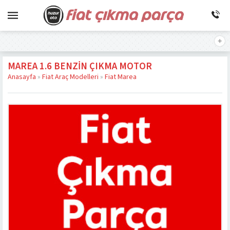
MAREA 1.6 BENZIN ÇIKMA MOTOR
Anasayfa
»
Fiat Araç Modelleri
»
Fiat Marea