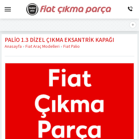
PALIO 1.3 DIZEL ÇIKMA EKSANTRIK KAPAĞI
Anasayfa
»
Fiat Araç Modelleri
»
Fiat Palio