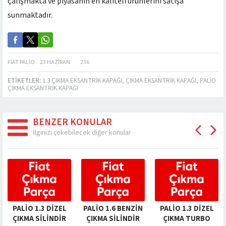
çalışmakta ve piyasanın en kaliteli ürünlerini satışa
sunmaktadır.
FIAT PALIO
23 HAZIRAN
236
ETIKETLER:
1.3 ÇIKMA EKSANTRIK KAPAĞI
,
ÇIKMA EKSANTRIK KAPAĞI
,
PALIO
ÇIKMA EKSANTRIK KAPAĞI
BENZER KONULAR
İlginizi çekebilecek diğer konular
PALIO 1.3 DIZEL
PALIO 1.6 BENZIN
PALIO 1.3 DIZEL
ÇIKMA SILINDIR
ÇIKMA SILINDIR
ÇIKMA TURBO