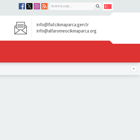
info@fiatcikmaparca.gen.tr
info@alfaromeocikmaparca.org