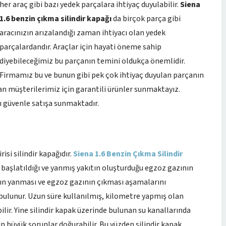
her araç gibi bazı yedek parçalara ihtiyaç duyulabilir.
Siena
1.6 benzin çıkma silindir kapağı
da birçok parça gibi
aracınızın arızalandığı zaman ihtiyacı olan yedek
parçalardandır. Araçlar için hayati öneme sahip
diyebileceğimiz bu parçanın temini oldukça önemlidir.
Firmamız bu ve bunun gibi pek çok ihtiyaç duyulan parçanın
an müşterilerimiz için garantili ürünler sunmaktayız.
ı güvenle satışa sunmaktadır.
si silindir kapağıdır.
Siena 1.6 Benzin Çıkma Silindir
in başlatıldığı ve yanmış yakıtın oluşturduğu egzoz gazının
kıtın yanması ve egzoz gazının çıkması aşamalarını
bulunur. Uzun süre kullanılmış, kilometre yapmış olan
bilir. Yine silindir kapak üzerinde bulunan su kanallarında
n büyük sorunlar doğurabilir. Bu yüzden silindir kapak