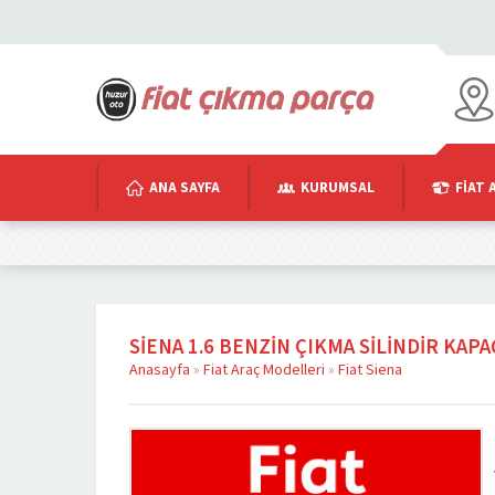
ANA SAYFA
KURUMSAL
FIAT 
SIENA 1.6 BENZIN ÇIKMA SILINDIR KAPA
Anasayfa
»
Fiat Araç Modelleri
»
Fiat Siena