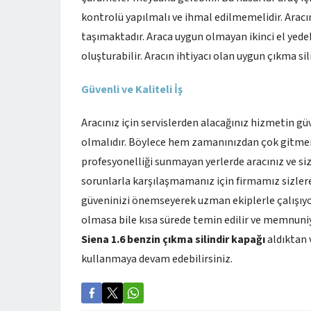
kontrolü yapılmalı ve ihmal edilmemelidir. Aracı
taşımaktadır. Araca uygun olmayan ikinci el yedek
oluşturabilir. Aracın ihtiyacı olan uygun çıkma si
Güvenli ve Kaliteli İş
Aracınız için servislerden alacağınız hizmetin güv
olmalıdır. Böylece hem zamanınızdan çok gitmem
profesyonelliği sunmayan yerlerde aracınız ve siz
sorunlarla karşılaşmamanız için firmamız sizlere
güveninizi önemseyerek uzman ekiplerle çalışıyo
olmasa bile kısa sürede temin edilir ve memnuniy
Siena 1.6 benzin çıkma silindir kapağı
aldıktan 
kullanmaya devam edebilirsiniz.
Fiat Çıkma Yedek Parça