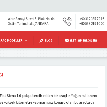
Yıldız Sanayi Sitesi 5. Blok No: 64
+90 312 385 72 16
Ostim Yenimahalle/ANKARA
+90 538 219 10 00
ARAÇ MODELLERI
BLOG
İLETIŞIM BILGILERI
ĞI
Fiat Siena 1.6 çokça tercih edilen bir araçtır. Yoğun kullanımı
ve yüksek kilometre yapması söz konusu olan bu araçta da