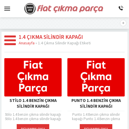
1.4 ÇIKMA SILINDIR KAPAĞI
Anasayfa
»
1.4 Çıkma Silindir Kapağı Etiketi
STILO 1.4 BENZIN ÇIKMA
PUNTO 1.4 BENZIN ÇIKMA
SILINDIR KAPAĞI
SILINDIR KAPAĞI
Stilo 1.4 benzin çıkma silindir kapağı
Punto 1.4 Benzin çıkma silindir
Stilo 1.4 benzin çıkma silindir kapağı
kapağı Punto 1.4 Benzin çıkma
aracınız arızalandığında ihtiyaç
silindir kapağı, motor bloğunun
duyacağınız bir yedek çıkma
üstünde bulunan motor parçasıdır.