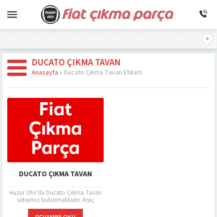
DUCATO ÇIKMA TAVAN
Anasayfa
»
Ducato Çıkma Tavan Etiketi
DUCATO ÇIKMA TAVAN
Huzur Oto’da Ducato Çıkma Tavan
satışımız bulunmaktadır. Araç
sahiplerinin en çok tercih ettiği
firmalardan birisi Fiat Oto grubudur.