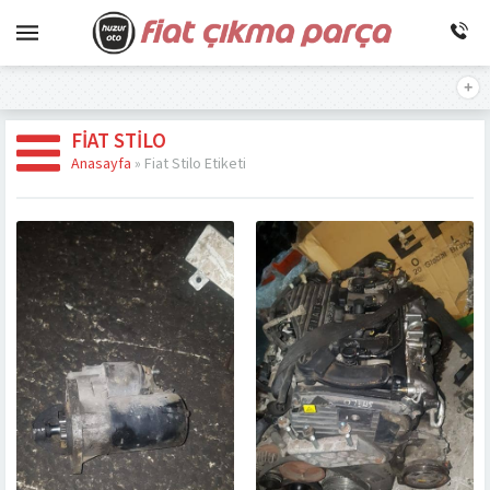
FIAT STILO
Anasayfa
»
Fiat Stilo Etiketi