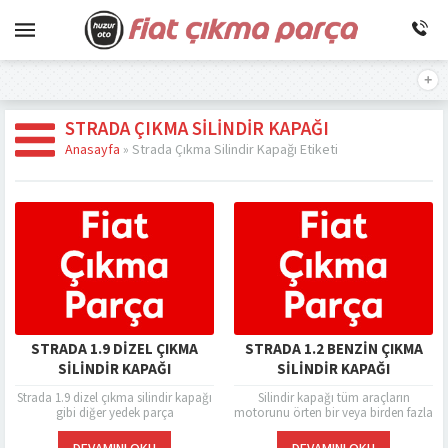
STRADA ÇIKMA SILINDIR KAPAĞI
Anasayfa
»
Strada Çıkma Silindir Kapağı Etiketi
STRADA 1.9 DIZEL ÇIKMA
STRADA 1.2 BENZIN ÇIKMA
SILINDIR KAPAĞI
SILINDIR KAPAĞI
Strada 1.9 dizel çıkma silindir kapağı
Silindir kapağı tüm araçların
gibi diğer yedek parça
motorunu örten bir veya birden fazla
ihtiyaçlarınızda yüksek bedeller
olabilen bir araç parçasıdır. Yanlış
ödemenize gerek kalmadan
kullanım, aşınma ya da kaza...