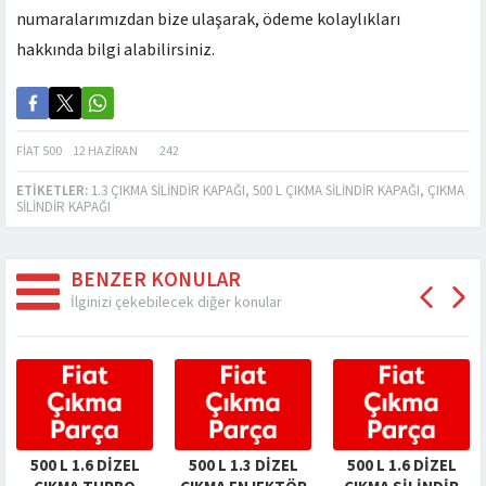
numaralarımızdan bize ulaşarak, ödeme kolaylıkları
hakkında bilgi alabilirsiniz.
FIAT 500
12 HAZIRAN
242
ETIKETLER:
1.3 ÇIKMA SILINDIR KAPAĞI
,
500 L ÇIKMA SILINDIR KAPAĞI
,
ÇIKMA
SILINDIR KAPAĞI
BENZER KONULAR
İlginizi çekebilecek diğer konular
500 L 1.6 DIZEL
500 L 1.3 DIZEL
500 L 1.6 DIZEL