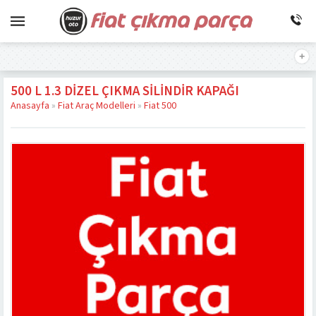
500 L 1.3 DIZEL ÇIKMA SILINDIR KAPAĞI
Anasayfa
»
Fiat Araç Modelleri
»
Fiat 500