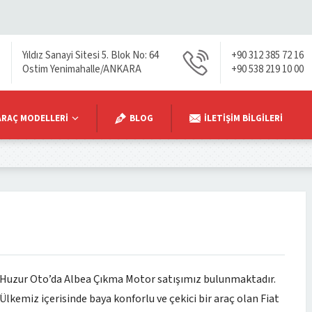
Yıldız Sanayi Sitesi 5. Blok No: 64
+90 312 385 72 16
Ostim Yenimahalle/ANKARA
+90 538 219 10 00
ARAÇ MODELLERI
BLOG
İLETIŞIM BILGILERI
Huzur Oto’da Albea Çıkma Motor satışımız bulunmaktadır.
Ülkemiz içerisinde baya konforlu ve çekici bir araç olan Fiat