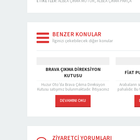
ETIKETLER:
ALBEA ÇIKMA MOTOR
,
ALBEA ÇIKMA PARÇA
BENZER KONULAR
İlginizi çekebilecek diğer konular
EGEA ÇIKMA DIREKSIYON KUTUSU
COMBO ÇIKMA TU
Huzur Oto’da Egea Çıkma Direksiyon
Huzur Oto’da Combo Çık
Kutusu satışımız bulunmaktadır. Çıkma
satışımız bulunmaktadır. A
yedek parçalar bir araçtan alınıp başka bir
performansının artabilmesi i
araca monte edilen parçalardır....
parça bulunmaktadır. Bu p
DEVAMINI OKU
DEVAMINI OKU
bakımları genel araç muayen
ZİYARETÇİ YORUMLARI