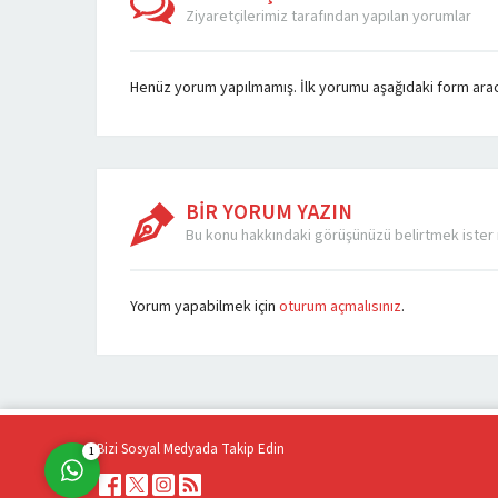
Ziyaretçilerimiz tarafından yapılan yorumlar
Henüz yorum yapılmamış. İlk yorumu aşağıdaki form aracılı
BİR YORUM YAZIN
Fiat Çıkma Yedek Parça
Bu konu hakkındaki görüşünüzü belirtmek ister 
Yorum yapabilmek için
oturum açmalısınız
.
Cevap Yaz
Bizi Sosyal Medyada Takip Edin
1