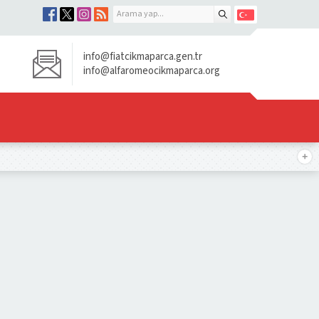
info@fiatcikmaparca.gen.tr
info@alfaromeocikmaparca.org