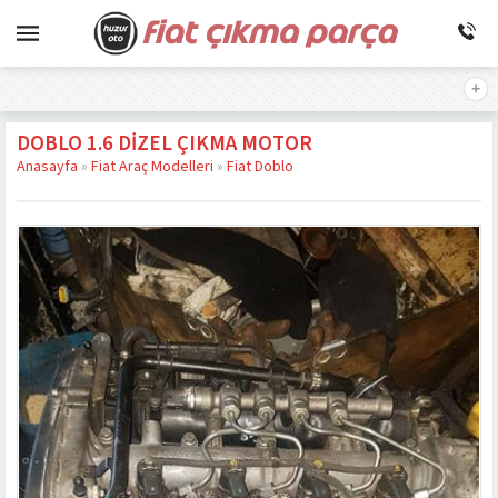
DOBLO 1.6 DIZEL ÇIKMA MOTOR
Anasayfa
»
Fiat Araç Modelleri
»
Fiat Doblo