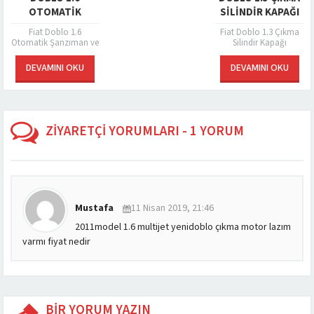
Bu parça yaklaşık...
OTOMATIK
ŞANZIMAN VE
Fiat Doblo 1.6
ROBOTU
Otomatik Şanzıman ve
Robotu
DEVAMINI OKU
ZİYARETÇİ YORUMLARI - 1 YORUM
Mustafa
11 Nisan 2019, 21:46
2011model 1.6 multijet yenidoblo çıkma motor lazım
varmı fiyat nedir
BİR YORUM YAZIN