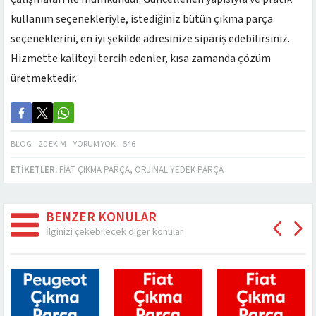
kullanım seçenekleriyle, istediğiniz bütün çıkma parça
seçeneklerini, en iyi şekilde adresinize sipariş edebilirsiniz.
Hizmette kaliteyi tercih edenler, kısa zamanda çözüm
üretmektedir.
BLOG
20 EKIM
YORUM YOK
546
ETIKETLER:
FIAT ÇIKMA PARÇA
,
ORJINAL YEDEK PARÇA
BENZER KONULAR
İlginizi çekebilecek diğer konular