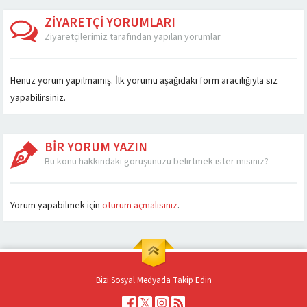
parçaları da...
n...
olarak kullanıldığında
yararlı olabilir, aksi...
ZİYARETÇİ YORUMLARI
Ziyaretçilerimiz tarafından yapılan yorumlar
Henüz yorum yapılmamış. İlk yorumu aşağıdaki form aracılığıyla siz
yapabilirsiniz.
BİR YORUM YAZIN
Bu konu hakkındaki görüşünüzü belirtmek ister misiniz?
Yorum yapabilmek için
oturum açmalısınız
.
Bizi Sosyal Medyada Takip Edin