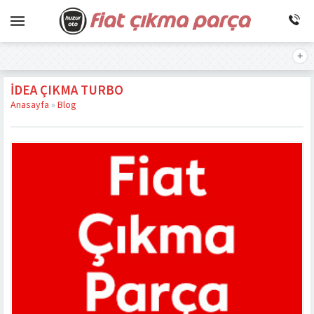
İDEA ÇIKMA TURBO
Anasayfa
»
Blog