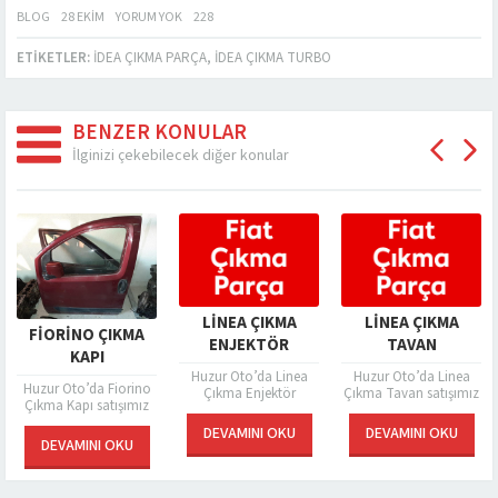
BLOG
28 EKIM
YORUM YOK
228
ETIKETLER:
İDEA ÇIKMA PARÇA
,
İDEA ÇIKMA TURBO
BENZER KONULAR
İlginizi çekebilecek diğer konular
 ÇIKMA
LINEA ÇIKMA
LINEA 
FIORINO ÇIKMA
ÖR FAN
ENJEKTÖR
TAV
KAPI
’da Stilo
Huzur Oto’da Linea
Huzur Oto’
Huzur Oto’da Fiorino
yatör Fan
Çıkma Enjektör
Çıkma Tavan 
Çıkma Kapı satışımız
şımız
satışımız
bulunmaktadır
bulunmaktadır.
ktadır.
bulunmaktadır.
ne kadar d
NI OKU
DEVAMINI OKU
DEVAMIN
Araçların birçok
 bizler için
Temizlik katkı
olunsa da uf
DEVAMINI OKU
parçası zaman içinde
lanışlı
maddeleri, düşük
kazalar sıklık
hasar görmektedir. İç
n bir tanesi
kilometrelerden
Küçük büy
parçaları da dış
ar, günlük
başlarken ve düzenli