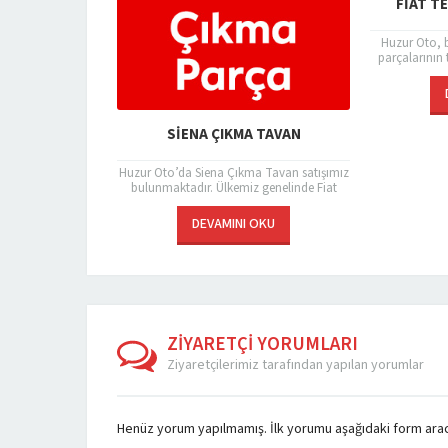
MAREA ÇIKMA BEYIN
FIAT ÇIKM
atışımız
Huzur Oto’da Marea Çıkma Beyin satışımız
Fiat Çıkma Parça Huzu
metleri
bulunmaktadır. Beyinler araçların en
parça bulunmaktad
ldukça
önemli parçalarından biridir. Sürücüler için
önemli konularından b
ut...
hayati önem taşıyan bazı özelliklere...
kategorisidir. Par
DEVAMINI OKU
DEVAMIN
ZİYARETÇİ YORUMLARI
Ziyaretçilerimiz tarafından yapılan yorumlar
Henüz yorum yapılmamış. İlk yorumu aşağıdaki form aracılı