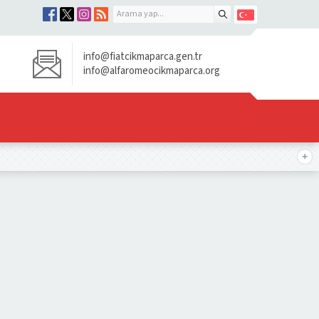
info@fiatcikmaparca.gen.tr
info@alfaromeocikmaparca.org