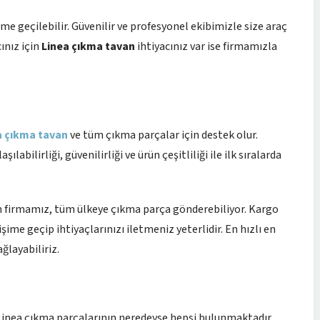
e geçilebilir. Güvenilir ve profesyonel ekibimizle size araç
ınız için
Linea çıkma tavan
ihtiyacınız var ise firmamızla
a çıkma tavan
ve tüm çıkma parçalar için destek olur.
labilirliği, güvenilirliği ve ürün çeşitliliği ile ilk sıralarda
lan firmamız, tüm ülkeye çıkma parça gönderebiliyor. Kargo
şime geçip ihtiyaçlarınızı iletmeniz yeterlidir. En hızlı en
ğlayabiliriz.
 Linea çıkma parçalarının neredeyse hepsi bulunmaktadır.