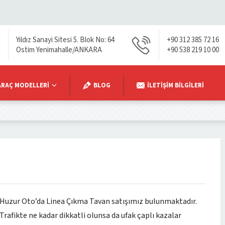
Yıldız Sanayi Sitesi 5. Blok No: 64
+90 312 385 72 16
Ostim Yenimahalle/ANKARA
+90 538 219 10 00
ARAÇ MODELLERI
BLOG
İLETIŞIM BILGILERI
Huzur Oto’da Linea Çıkma Tavan satışımız bulunmaktadır.
Trafikte ne kadar dikkatli olunsa da ufak çaplı kazalar