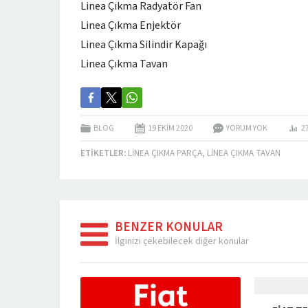
Linea Çıkma Radyatör Fan
Linea Çıkma Enjektör
Linea Çıkma Silindir Kapağı
Linea Çıkma Tavan
BLOG
19 EKIM
2020
YORUM YOK
2
ETIKETLER:
LINEA ÇIKMA PARÇA
,
LINEA ÇIKMA TAVAN
BENZER KONULAR
İlginizi çekebilecek diğer konular