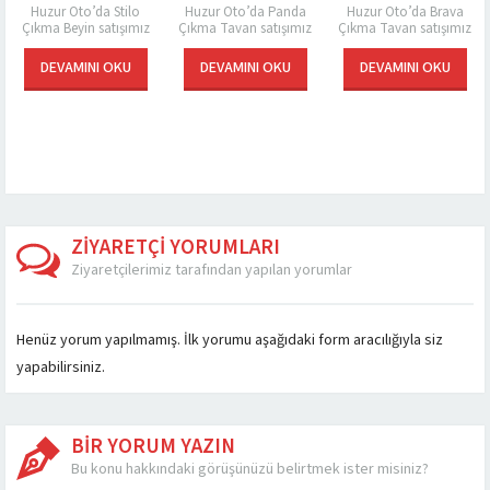
Oto’da Jeep
Huzur Oto’da Stilo
Huzur Oto’da Panda
Huzur Ot
rbag satışımız
Çıkma Beyin satışımız
Çıkma Tavan satışımız
Çıkma Tav
ktadır. Dünya
bulunmaktadır. Beyin
bulunmaktadır. Çıkma
bulunm
nsanlar bir
bir araç için en önemli
parça ve yedek parça
Araçların
MINI OKU
DEVAMINI OKU
DEVAMINI OKU
DEVAM
in içinde yer
olan parçalardan
araç sahiplerinin
yede
er an her şey
biridir. Aracın genel
kafasını kurcalayan
seçen
ürekli...
kontrollerinin yanı...
sorunlardandır. Bir
değerlen
aracı satın...
Ankara’
Huzur
geleb
ZİYARETÇİ YORUMLARI
Ziyaretçilerimiz tarafından yapılan yorumlar
Henüz yorum yapılmamış. İlk yorumu aşağıdaki form aracılığıyla siz
yapabilirsiniz.
BİR YORUM YAZIN
Bu konu hakkındaki görüşünüzü belirtmek ister misiniz?