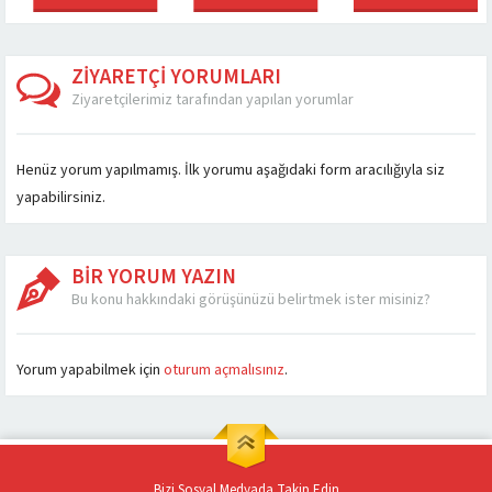
dır.
araçlar artık bir
kullanıcıya sahip
biridir. Aracın 
lmazsa
mecburiyet haline
olanlardan bir tanesi
kontrollerinin y
arından
gelmiştir. Bu durum
otomobillerdir. Bunun
e ve...
doğrultusunda artık...
başlıca...
ZİYARETÇİ YORUMLARI
Ziyaretçilerimiz tarafından yapılan yorumlar
Henüz yorum yapılmamış. İlk yorumu aşağıdaki form aracılığıyla siz
yapabilirsiniz.
BİR YORUM YAZIN
Bu konu hakkındaki görüşünüzü belirtmek ister misiniz?
Yorum yapabilmek için
oturum açmalısınız
.
Bizi Sosyal Medyada Takip Edin