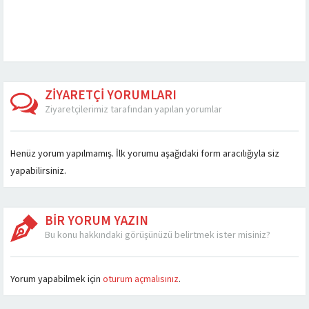
parçalarının alınıp
çok önemlidir.
kapatan bir parçadır.
hasar görmemiş olan
Parçaların bakımlarının
Motor bloğu ile...
kısımlarının başka...
aksatılması sürüş
esnasında...
ZİYARETÇİ YORUMLARI
Ziyaretçilerimiz tarafından yapılan yorumlar
Henüz yorum yapılmamış. İlk yorumu aşağıdaki form aracılığıyla siz
yapabilirsiniz.
BİR YORUM YAZIN
Bu konu hakkındaki görüşünüzü belirtmek ister misiniz?
Yorum yapabilmek için
oturum açmalısınız
.