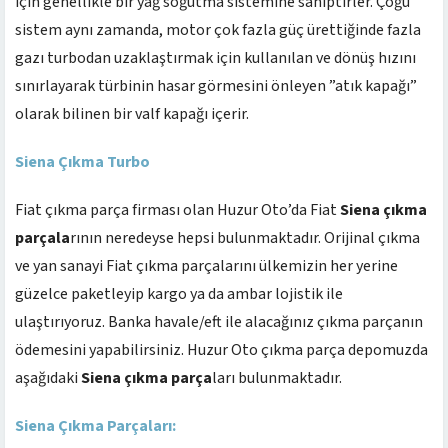
için genellikle bir yağ soğutma sistemine sahiptirler. Çoğu
sistem aynı zamanda, motor çok fazla güç ürettiğinde fazla
gazı turbodan uzaklaştırmak için kullanılan ve dönüş hızını
sınırlayarak türbinin hasar görmesini önleyen ”atık kapağı”
olarak bilinen bir valf kapağı içerir.
Siena Çıkma Turbo
Fiat çıkma parça firması olan Huzur Oto’da Fiat
Siena çıkma
parçala
rının neredeyse hepsi bulunmaktadır. Orijinal çıkma
ve yan sanayi Fiat çıkma parçalarını ülkemizin her yerine
güzelce paketleyip kargo ya da ambar lojistik ile
ulaştırıyoruz. Banka havale/eft ile alacağınız çıkma parçanın
ödemesini yapabilirsiniz. Huzur Oto çıkma parça depomuzda
aşağıdaki
Siena çıkma parça
ları bulunmaktadır.
Siena Çıkma Parçaları: