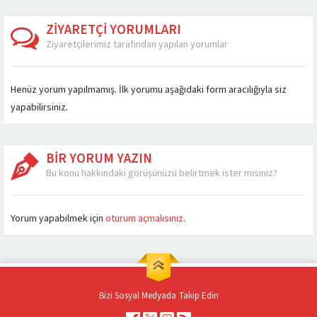
araba...
göstermiştir. Bu artışın
modeller arasında yer
en büyük nedeni...
alan panda model...
ZİYARETÇİ YORUMLARI
Ziyaretçilerimiz tarafından yapılan yorumlar
Henüz yorum yapılmamış. İlk yorumu aşağıdaki form aracılığıyla siz
yapabilirsiniz.
BİR YORUM YAZIN
Bu konu hakkındaki görüşünüzü belirtmek ister misiniz?
Yorum yapabilmek için
oturum açmalısınız
.
Bizi Sosyal Medyada Takip Edin