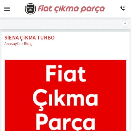
SIENA ÇIKMA TURBO
Anasayfa
»
Blog