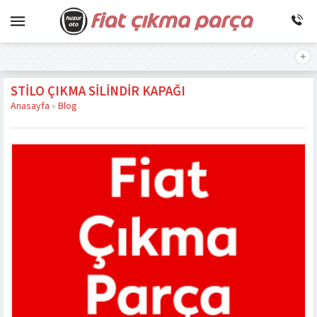
STILO ÇIKMA SILINDIR KAPAĞI
Anasayfa
»
Blog