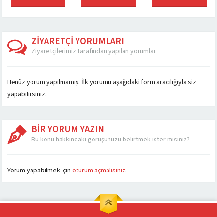
olarak gelişmekte
olmaz ürünleri
parçası araçlar için çok
kimliğ
sektörle birlikte
bulunmaktadır.
önemli olan ve
Mot
ların tasarımları
Araçların olmazsa
performansı son derece
deği
elleşti. Farklı...
olmaz parçalarından
artıran bir...
kimliği
biri kesinlikle ve...
sebe
ZİYARETÇİ YORUMLARI
Ziyaretçilerimiz tarafından yapılan yorumlar
Henüz yorum yapılmamış. İlk yorumu aşağıdaki form aracılığıyla siz
yapabilirsiniz.
BİR YORUM YAZIN
Bu konu hakkındaki görüşünüzü belirtmek ister misiniz?
Yorum yapabilmek için
oturum açmalısınız
.