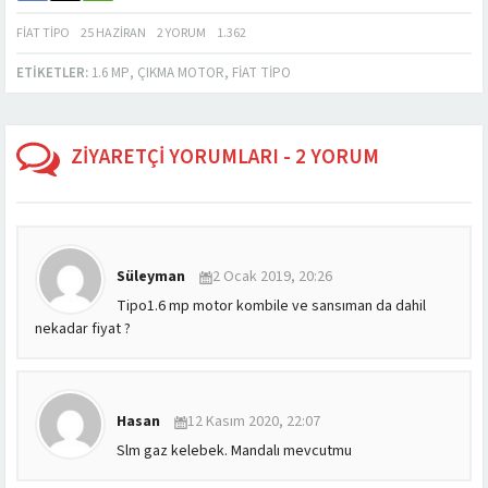
FIAT TIPO
25 HAZIRAN
2 YORUM
1.362
ETIKETLER:
1.6 MP
,
ÇIKMA MOTOR
,
FIAT TIPO
ZİYARETÇİ YORUMLARI - 2 YORUM
Süleyman
2 Ocak 2019, 20:26
Tipo1.6 mp motor kombile ve sansıman da dahil
nekadar fiyat ?
Hasan
12 Kasım 2020, 22:07
Slm gaz kelebek. Mandalı mevcutmu