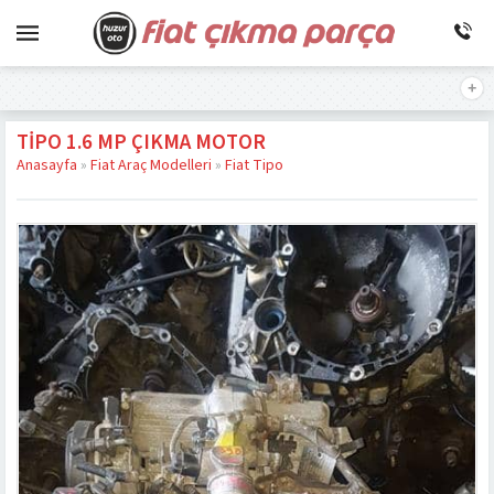
TIPO 1.6 MP ÇIKMA MOTOR
Anasayfa
»
Fiat Araç Modelleri
»
Fiat Tipo