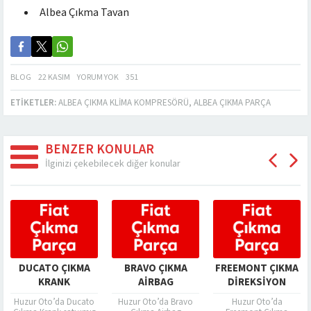
Albea Çıkma Tavan
BLOG
22 KASIM
YORUM YOK
351
ETIKETLER:
ALBEA ÇIKMA KLIMA KOMPRESÖRÜ
,
ALBEA ÇIKMA PARÇA
BENZER KONULAR
İlginizi çekebilecek diğer konular
DUCATO ÇIKMA
BRAVO ÇIKMA
FREEMONT ÇIKMA
KRANK
AIRBAG
DIREKSIYON
KUTUSU
Huzur Oto’da Ducato
Huzur Oto’da Bravo
Huzur Oto’da