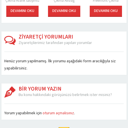
Çıkma Krank satışımız
Çıkma Airbag
Freemont Çıkma
bulunmaktadır.
bulunmaktadır. Araca
Direksiyon Kutusu
Günümüzde içinde
sahip olan her insanın
satışımız
DEVAMINI OKU
DEVAMINI OKU
DEVAMINI OKU
bulunduğumuz
ister istemez takip ettiği
bulunmaktadır. Bütün
covid19 salgını
araba ile ilgili siteler
araç filosu içinde en
sürecinde herkes kendi
bulunmaktadır....
çok rağbet görenlerden
özel aracını kullanmayı
birisi de Freemont
tercih etmiş...
modelidir....
ZİYARETÇİ YORUMLARI
Ziyaretçilerimiz tarafından yapılan yorumlar
Henüz yorum yapılmamış. İlk yorumu aşağıdaki form aracılığıyla siz
yapabilirsiniz.
BİR YORUM YAZIN
Bu konu hakkındaki görüşünüzü belirtmek ister misiniz?
Yorum yapabilmek için
oturum açmalısınız
.