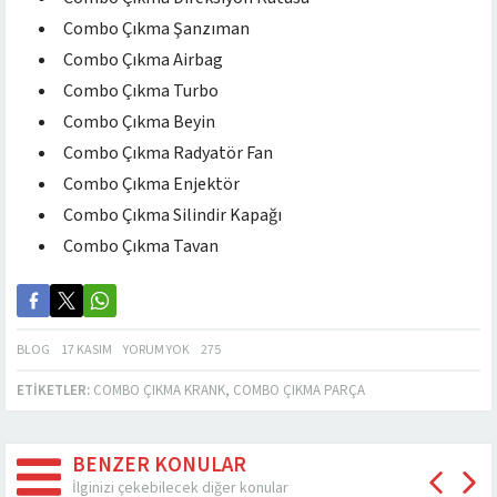
Combo Çıkma Şanzıman
Combo Çıkma Airbag
Combo Çıkma Turbo
Combo Çıkma Beyin
Combo Çıkma Radyatör Fan
Combo Çıkma Enjektör
Combo Çıkma Silindir Kapağı
Combo Çıkma Tavan
BLOG
17 KASIM
YORUM YOK
275
ETIKETLER:
COMBO ÇIKMA KRANK
,
COMBO ÇIKMA PARÇA
BENZER KONULAR
İlginizi çekebilecek diğer konular