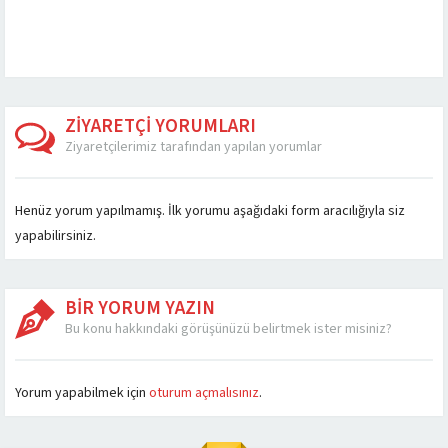
ortamdan ısı çekmeye
firmamız gerek Ankara
sektör değişmekte ve
ve fazla nemini alıp...
içi gerekse tüm ülkeye...
büyük oranda...
ZİYARETÇİ YORUMLARI
Ziyaretçilerimiz tarafından yapılan yorumlar
Henüz yorum yapılmamış. İlk yorumu aşağıdaki form aracılığıyla siz
yapabilirsiniz.
BİR YORUM YAZIN
Bu konu hakkındaki görüşünüzü belirtmek ister misiniz?
Yorum yapabilmek için
oturum açmalısınız
.